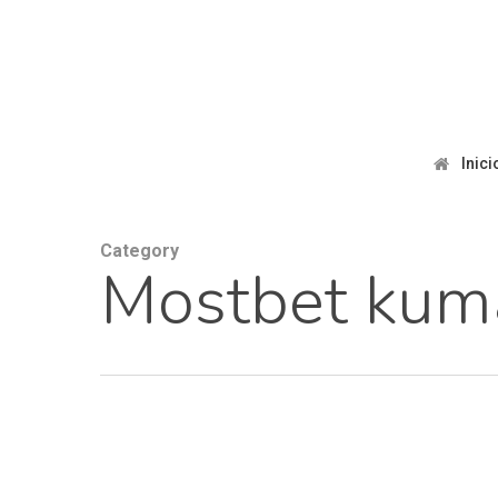
Skip
to
main
content
Inici
Category
Mostbet kum